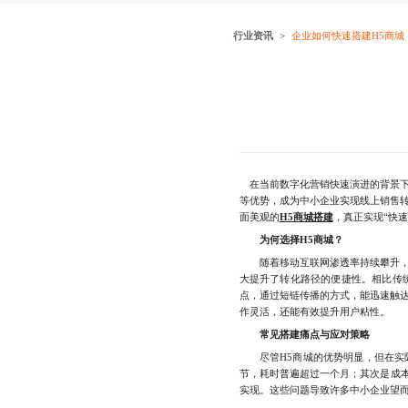
行业资讯
企业如何快速搭建H5商城
在当前数字化营销快速演进的背景下
等优势，成为中小企业实现线上销售
面美观的
H5商城搭建
，真正实现“快
为何选择H5商城？
随着移动互联网渗透率持续攀升，用
大提升了转化路径的便捷性。相比传
点，通过短链传播的方式，能迅速触
作灵活，还能有效提升用户粘性。
常见搭建痛点与应对策略
尽管H5商城的优势明显，但在实际
节，耗时普遍超过一个月；其次是成
实现。这些问题导致许多中小企业望