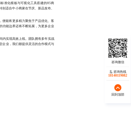
标准化模板与可视化工具搭建的H5商
特别适合中小商家在节庆、新品发布、
，便能将更多精力聚焦于产品优化、客
城的功能边界还将不断拓展，为更多企业
间内实现高效上线。团队拥有多年实战
型企业，我们都提供灵活的合作模式与
咨询热线
咨询热线
17723342546
18140119082
回到顶部
回到顶部