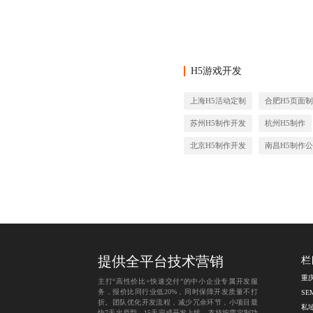
H5游戏开发
上海H5活动定制
合肥H5页面
苏州H5制作开发
杭州H5制作
北京H5制作开发
南昌H5制作
提供全平台技术营销
栏
主打“高性价比+快速交付”的中小企业专属开发服
务，报价比同行业低20%，同时保障开发质量不打
S
折。团队优化开发流程，减少冗余环节，小项目最
私
快7天出原型，15天完成开发上线。支持按需定制功