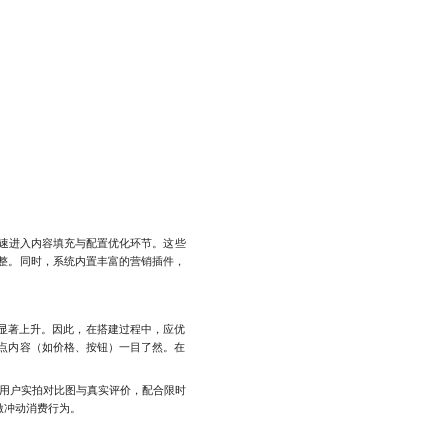
速进入内容填充与配置优化环节。这些
整。同时，系统内置丰富的营销插件，
显著上升。因此，在搭建过程中，应优
重点内容（如价格、按钮）一目了然。在
用户实拍对比图与真实评价，配合限时
激冲动消费行为。