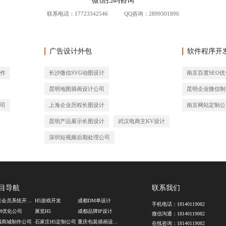
联系电话：
17723342546
QQ咨询：2899301896
广告设计外包
软件程序开
制作
长沙微信SVG动图设计
南京百度SEO优
昆明地图插画设计公司
昆明企业微信制
公司
上海企业历程长图设计
南京网站定制公
昆明产品展示长图设计
武汉电商主KV设计
深圳短视频后期处理公司
目导航
联系我们
重庆会员系统开发公司
H5游戏开发
成都DM单设计
手机电话：
18140119082
EM优化公司
展览H5
成都品牌IP设计
微信沟通：
18140119082
域商城制作公司
石家庄H5定制公司
重庆包装插画设计公司
在线咨询：
18140119082