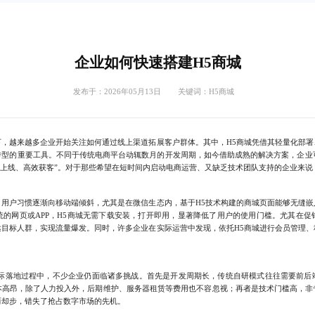
企业如何快速搭建H5商城
发布于：2026年05月13日 关键词：
H5商城
，越来越多企业开始关注如何通过线上渠道拓展客户群体。其中，H5商城凭借其轻量化部署
转型的重要工具。不同于传统电商平台动辄数月的开发周期，如今借助成熟的解决方案，企业可
速上线、高效获客”。对于那些希望在短时间内启动电商运营、又缺乏技术团队支持的企业来说
户习惯逐渐向移动端倾斜，尤其是在微信生态内，基于H5技术构建的商城页面能够无缝嵌
统的网页或APP，H5商城无需下载安装，打开即用，显著降低了用户的使用门槛。尤其在促
达目标人群，实现流量爆发。同时，许多企业在实际运营中发现，依托H5商城进行会员管理、
落地过程中，不少企业仍面临诸多挑战。首先是开发周期长，传统自研模式往往需要前后
本高昂，除了人力投入外，后期维护、服务器租赁等费用也不容忽视；再者是技术门槛高，非
而却步，错失了抢占数字市场的先机。