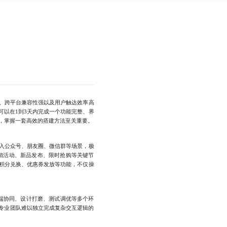
、跨平台兼容性强以及用户触达效率高
以在1到3天内完成一个功能完整、界
，掌握一套高效的搭建方法至关重要。
入公众号、朋友圈、微信群等场景，极
销活动、新品发布、限时抢购等关键节
积分兑换、优惠券发放等功能，不仅操
端协同、设计打磨、测试调优等多个环
专业团队难以独立完成复杂交互逻辑的