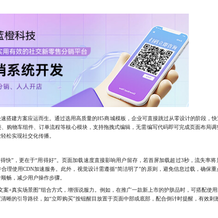
搭建方案应运而生。通过选用高质量的H5商城模板，企业可直接跳过从零设计的阶段，快
类、购物车组件、订单流程等核心模块，支持拖拽式编辑，无需编写代码即可完成页面布局调
业轻松实现社交化传播。
得快”，更在于“用得好”。页面加载速度直接影响用户留存，若首屏加载超过3秒，流失率将
合理使用CDN加速服务。此外，视觉设计需遵循“简洁明了”的原则，避免信息过载，确保
转顺畅，减少用户操作步骤。
案+真实场景图”组合方式，增强说服力。例如，在推广一款新上市的护肤品时，可搭配使用
清晰的引导路径，如“立即购买”按钮醒目放置于页面中部或底部，配合倒计时提醒，有效刺