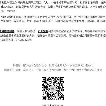
数周甚至数月的开发周期压缩至1-3天，大幅缩短市场响应时间。据实际案例统计，采用
提升20%以上，部分品牌在大型促销活动中实现了单日销售额突破百万的成绩。这种高效模式
，抢占流量红利。
能不能做”的问题，更推动了中小企业整体数字化能力的升级。当企业不再被技术壁垒所困
发展的线上运营体系。未来，随着AI辅助设计、智能推荐算法等技术的进一步融合，H5商
商城搭建服务
，涵盖从模板选型、
页面定制
到营销功能配置的全流程支持，帮助客户在最短时
根据企业需求精准匹配解决方案，确保交付质量与运营效果。无论是初创公司还是传统零售转
单可及。17723342546
我们是一家以技术创新为核心，以定制化开发为导向的互联网外包公司
秉承“自主创新、诚信至上、合作共赢”的经营理念，致力于为广大客户创造更高的价值