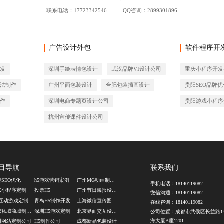
联系电话：
17723342546
QQ咨询：2899301896
广告设计外包
软件程序开
开发
深圳手绘表情包设计
武汉品牌VI设计公司
重庆小程序开发
玩法制作
广州平面包装设计
合肥包装插画设计
贵阳SEO品牌优
制作
深圳电商专题页设计公司
贵阳游戏小程序
杭州宣传课件设计公司
目导航
联系我们
规SEO优化
h5游戏营销案例
广州MG动画制作公司
手机电话：
18140119082
东小程序定制
投票H5
广州节日海报设计公司
微信沟通：
18140119082
R互动游戏定制
青岛H5制作开发
上海微信宣传图设计公司
在线咨询：
18140119082
成都私域商城制作公司
深圳H5游戏定制
北京界面交互设计公司
公司位置：成都市武侯区长益路1
海大厦B座1201
圳网站定制公司
H5制作公司
成都新品包装设计