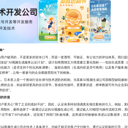
单”
户破局的，不是更多的宣传口号，而是一套透明、可验证、有公信力的评估体系。我们提
发起“AI视频生成服务认证计划”。该计划将围绕五大维度建立量化指标——包括生成质量
制化能力（是否支持个性化风格调整）、版权合规性（生成内容是否可商用）以及客户服务满
证榜单”，让每一家参与的企业都接受阳光下的检验。
它本质上是一个推动行业自律与技术进阶的机制。当某家AI视频生成公司因模型缺陷被标记
上榜的企业，则会获得更高的信任背书，形成良性循环。更重要的是，榜单数据可作为企业采
榜促优”。
例的价值
更关心“用了之后到底好不好”。因此，认证体系特别强调真实项目案例的引入。例如，某
周期长，最终选择了一家通过认证的AI视频生成公司。通过输入3D模型与操作流程文档，系
不仅节省了60%的成本，还实现了跨部门快速传播。这类成功经验被收录进认证数据库，供
I视频生成公司在技术上具备潜力，但缺乏稳定的客户交付能力。通过认证机制的引导，这