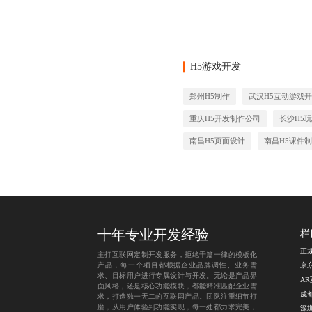
H5游戏开发
郑州H5制作
武汉H5互动游戏
重庆H5开发制作公司
长沙H5
南昌H5页面设计
南昌H5课件
十年专业开发经验
栏
正
主打互联网定制开发服务，拒绝千篇一律的模板化
产品，每一个项目都根据企业品牌调性、业务需
京
求、目标用户进行专属设计与开发。无论是产品界
A
面风格，还是核心功能模块，都能精准匹配企业需
求，打造独一无二的互联网产品。团队注重细节打
磨，从用户体验到功能实现，每一处都力求完美，
深