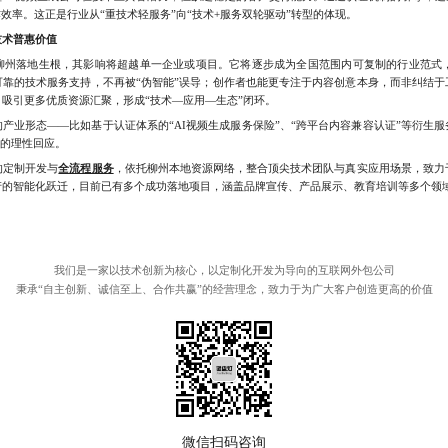
效率。这正是行业从“重技术轻服务”向“技术+服务双轮驱动”转型的体现。
技术普惠价值
落地生根，其影响将超越单一企业或项目。它将逐步成为全国范围内可复制的行业范式，
可靠的技术服务支持，不再被“伪智能”误导；创作者也能更专注于内容创意本身，而非纠结于
吸引更多优质资源汇聚，形成“技术—应用—生态”闭环。
业形态——比如基于认证体系的“AI视频生成服务保险”、“跨平台内容兼容认证”等衍生服
”的理性回应。
的定制开发与
全流程服务
，依托柳州本地资源网络，整合顶尖技术团队与真实应用场景，致力
智能化跃迁，目前已有多个成功落地项目，涵盖品牌宣传、产品展示、教育培训等多个领域，欢迎
我们是一家以技术创新为核心，以定制化开发为导向的互联网外包公司
秉承“自主创新、诚信至上、合作共赢”的经营理念，致力于为广大客户创造更高的价值