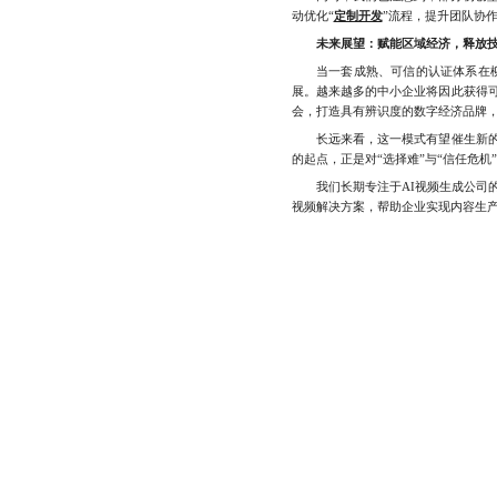
动优化“
定制开发
”流程，提升团队协作
未来展望：赋能区域经济，释放
当一套成熟、可信的认证体系在柳州
展。越来越多的中小企业将因此获得
会，打造具有辨识度的数字经济品牌，
长远来看，这一模式有望催生新的产
的起点，正是对“选择难”与“信任危机
我们长期专注于AI视频生成公司
视频解决方案，帮助企业实现内容生产的