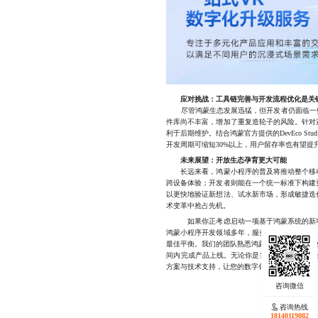
应对挑战：工具链完善与开发流程优化是关
尽管鸿蒙生态发展迅猛，但开发者仍面临一些现
件库尚不丰富，增加了重复造轮子的风险。针对
利于后期维护。结合鸿蒙官方提供的DevEco 
开发周期可缩短30%以上，用户留存率也有望提升
未来展望：开放生态孕育更大可能
长远来看，鸿蒙小程序的普及将推动整个移动
跨设备体验；开发者则能在一个统一标准下构建
以更快地验证新想法、试水新市场，形成敏捷迭
术变革中抢占先机。
如果你正考虑启动一项基于鸿蒙系统的新项目
鸿蒙小程序开发领域多年，服务过多个行业客户
最佳平衡。我们的团队熟悉鸿蒙最新的特性与开发
间内完成产品上线。无论你是需要从零搭建一个全
方案与技术支持，让您的数字化进程不再等待。
咨询热线
咨询热线
17723342546
18140119082