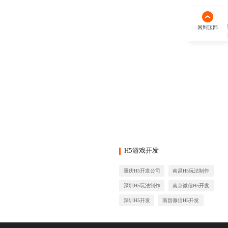
回到顶部
回到顶部
秉承“
H5游戏开发
重庆H5开发公司
南昌H5玩法制作
深圳H5玩法制作
南京微信H5开发
深圳H5开发
南昌微信H5开发