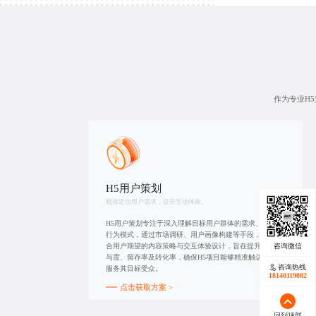
作为专业H
H5用户策划
精准定位用户需求，提升互动体验。
H5用户策划专注于深入理解目标用户群体的需求、偏好及
行为模式，通过市场调研、用户画像构建等手段，制定符
合用户期望的内容策略与交互体验设计，旨在提升用户参
与度、留存率及转化率，确保H5项目能够精准触达并有效
咨询热线
服务其目标受众。
18140119082
点击获取方案 >
回到顶部