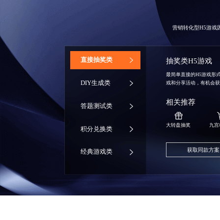
营销转化型H5游
‌直接抽奖类
抽奖类H5游戏
最简单直接的H5游戏形
DIY生成类
戏和分享活动，有机会
相关推荐
答题测试类
大转盘抽奖
九宫
积分兑换类
获取同款方案
经典游戏类