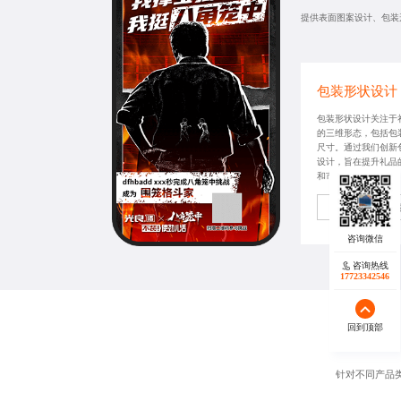
提供表面图案设计、包装
包装形状设计
包装形状设计关注于
的三维形态，包括包
尺寸。通过我们创新
设计，旨在提升礼品
和市场竞争力。
获取同款方
咨询热线
17723342546
回到顶部
针对不同产品