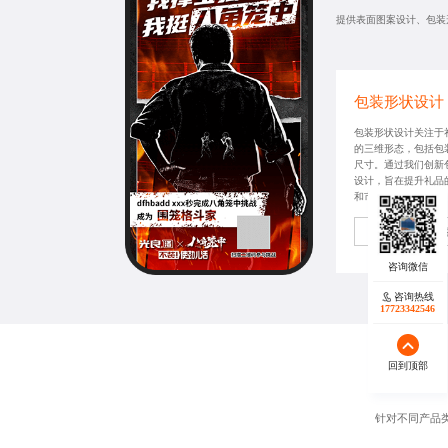
提供表面图案设计、包装
包装形状设计
包装形状设计关注于
的三维形态，包括包
尺寸。通过我们创新
设计，旨在提升礼品
和市场竞争力。
获取同款方
咨询热线
17723342546
回到顶部
针对不同产品