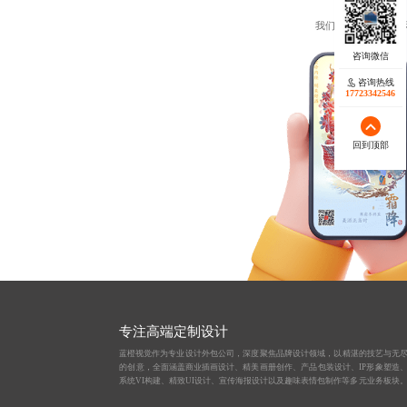
我们包装瓶、包装盒
咨询热线
17723342546
回到顶部
专注高端定制设计
蓝橙视觉作为
专业设计外包公司
，深度聚焦品牌设计领域，以精湛的技艺与无
的创意，全面涵盖
商业插画设计
、
精美画册创作
、
产品包装设计
、
IP形象塑造
系统VI构建、
精致UI设计
、
宣传海报设计
以及趣味
表情包制作
等多元业务板块