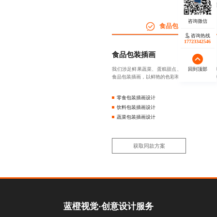
线下包装插
食品包装插画
咨询热线
17723342546
食品包装插画
回到顶部
我们涉足鲜果蔬菜、蛋糕甜点、坚果薯片、茶饮
食品包装插画，以鲜艳的色彩和诱人的食物形象
零食包装插画设计
饮料包装插画设计
蔬菜包装插画设计
获取同款方案
蓝橙视觉·创意设计服务