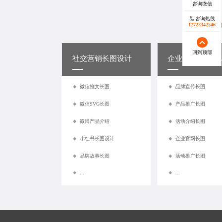
咨询热线
17723342546
蓝橙视觉
回到顶部
社交
营销长图设计
企业
宣传长图设
微信推文长图
品牌宣传长图
微信SVG长图
产品推广长图
微博产品介绍
活动介绍长图
小红书长图设计
企业官网长图
品牌故事长图
活动推广长图
...
...