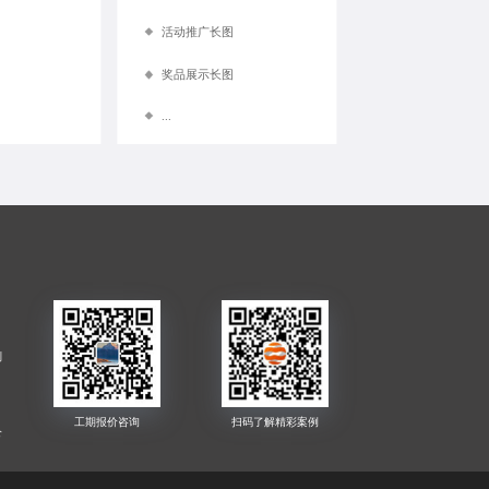
活动推广长图
奖品展示长图
...
制
公
制