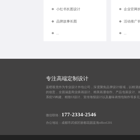
小红书长图设计
企业官网
品牌故事长图
活动推广
...
...
专注高端定制设计
蓝橙视觉作为
专业设计外包公司
，深度聚焦品牌设计领域，以精湛
的创意，全面涵盖
商业插画设计
、
精美画册创作
、
产品包装设计
、
系统VI构建、
精致UI设计
、
宣传海报设计
以及趣味
表情包制作
等多元
177-2334-2546
微信联络：
办公地址：成都市武侯区丽都花园蓝海office1201