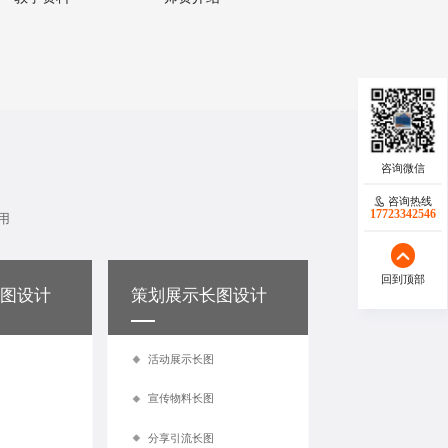
咨询热线
17723342546
用
回到顶部
图设计
策划展示长图设计
活动展示长图
宣传物料长图
分享引流长图