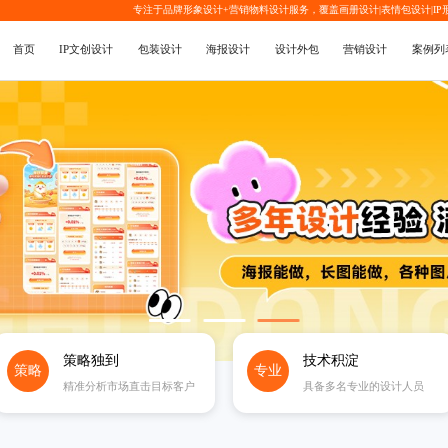
专注于品牌形象设计+营销物料设计服务，覆盖
画册设计
|
表情包设计
|
I
首页
IP文创设计
包装设计
海报设计
设计外包
营销设计
案例列
策略独到
技术积淀
策略
专业
精准分析市场直击目标客户
具备多名专业的设计人员