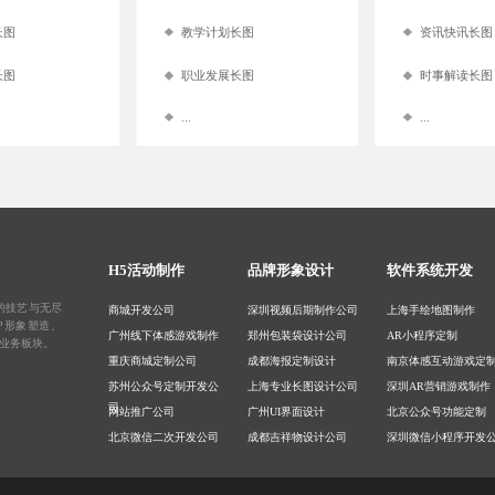
长图
教学计划长图
资讯快讯长图
长图
职业发展长图
时事解读长图
...
...
H5活动制作
品牌形象设计
软件系统开发
的技艺与无尽
商城开发公司
深圳视频后期制作公司
上海手绘地图制作
IP形象塑造
、
广州线下体感游戏制作
郑州包装袋设计公司
AR小程序定制
业务板块。
重庆商城定制公司
成都海报定制设计
南京体感互动游戏定
苏州公众号定制开发公
上海专业长图设计公司
深圳AR营销游戏制作
司
网站推广公司
广州UI界面设计
北京公众号功能定制
北京微信二次开发公司
成都吉祥物设计公司
深圳微信小程序开发
司
重庆专业建站公司
国潮插画设计公司
广州建设网站公司
成都私域商城制作公司
重庆高端包装设计公司
武汉微信互动游戏定