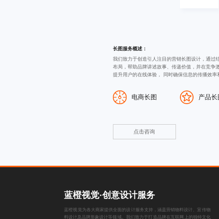
长图服务概述：
我们致力于创造引人注目的
营销长图设计
，通过
布局，帮助品牌讲述故事、传递价值，并在竞争
提升用户的在线体验， 同时确保信息的传播效率
电商长图
产品长
点击咨询
蓝橙视觉·创意设计服务
蓝橙视觉为各大商家提供全面的设计服务支持，涵盖
营销物料设计
、
宣传物
料设计
及
品牌形象设计
等领域。我们致力于打造品牌在互联网上的独特文化