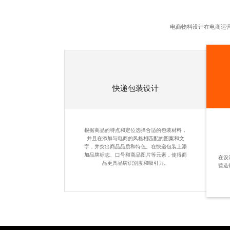
电商物料设计
在电商运
快递包装设计
根据商品的特点和定位选择合适的包装材料，
并且在添加与电商的风格相匹配的图案和文
字，并突出商品品质和特色。在快递包装上添
加品牌标志、口号和商品图片等元素，使得商
在设
品更具品牌识别度和吸引力。
营造