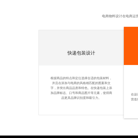
电商物料设计
在电商运
快递包装设计
根据商品的特点和定位选择合适的包装材料，
并且在添加与电商的风格相匹配的图案和文
字，并突出商品品质和特色。在快递包装上添
加品牌标志、口号和商品图片等元素，使得商
在设
品更具品牌识别度和吸引力。
营造