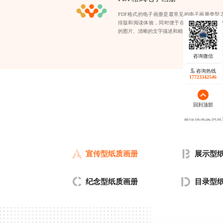
PDF格式的电子画册是最常见的电子画册类型
排版和阅读体验，同时便于在线传输和存储。P
的图片、清晰的文字描述和精美的排版设计，适
咨询热线
17723342546
回到顶部
蓝橙视觉提供宣
宣传型纸质画册
展示型
纪念型纸质画册
目录型