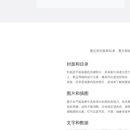
通过对封面和目录、图片和
封面和目录
封面是平面画册的关键部分，具有吸引读者注意
上，要运用独特设计元素，像高对比度色彩组合
排版。目录是画册内容的指引，是读者了解画册
图片和插图
图片在平面画册中具有强大的视觉表现力。首先
色彩准确，这样才能清晰、生动地呈现内容。插
感氛围的元素。它可以是写实、卡通、抽象等多
文字和数据