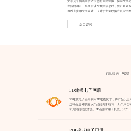
文字是平面画册传达信息的重要载体。撰写文字
生僻的词汇。当画册涉及数据信息时，要以直观
可以直接用文字表述，但对于大量数据或复杂的
点击咨询
我们提供3D建模
3D建模电子画册
3D建模电子画册利用3D建模技术，将产品以
这种画册可以展示产品的内部结构、工作原理
和真实的视觉体验。3D画册常用于机械、汽车
PDF格式电子画册