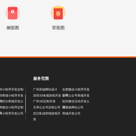
侧面图
背面图
服务范围
圳小程序开发定制
广州高端网站设计
合肥微信小程序开发
公司
圳商城小程序开发
深圳3D体感游戏开发
苏州公众号商城开发
司
州积分商城开发公
广州AR定制开发
杭州微信活动开发公
司
津微信小程序定制
天津公众号定制公司
成都做网站公司
司
州小程序开发公司
武汉私域营销游戏开
商城开发公司
发