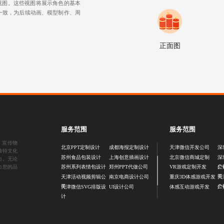
视图。这些视图将展示角色的基本
一致，为后续动画、模型制作、周
正面图
服务范围
服务范围
、
宣传物
北京PPT定制设计
成都海报定制设计
天津微信开发公司
深
独特文化
苏州食品包装设计
上海创意插画设计
北京微信商城定制
深
力。无论
公
力您的品
苏州系列表情包设计
郑州PPT代做公司
VR游戏定制开发
广
司
天津活动视频剪辑公
南京电商设计公司
重庆3D体感游戏开发
天
司
公
天津微信SVG排版设
UI设计公司
体感互动游戏开发
广
计