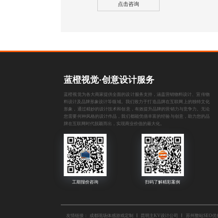
点击咨询
蓝橙视觉·创意设计服务
蓝橙视觉为各大商家提供全面的设计服务支持，涵盖
营销物料设计
、
宣传物
料设计
及
品牌形象设计
等领域。我们致力于打造品牌在互联网上的独特文化
形象，通过精妙的设计技术和创意，有效提升品牌的营销力与竞争力。无论
您需要何种风格的设计作品，我们都能凭借丰富的经验与创意，助力您的品
牌在互联网时代脱颖而出，实现商业价值的最大化。
友情链接：
成都现场体感游戏定制
昆明主KV设计公司
苏州整站SEO优