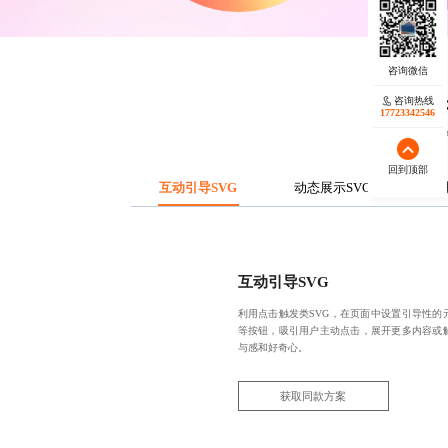
咨询热线
17723342546
通过创意
回到顶部
互动引导SVG
动态展示SVG
故
互动引导SVG
利用点击触发类SVG，在页面中设置引导性的元
等按钮，吸引用户主动点击，展开更多内容或
与感和好奇心。
获取同款方案