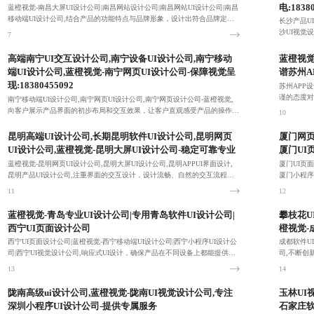
电:1838
蓝橙视觉-南昌大屏UI设计公司|南昌网站设计公司|南昌网站UI设计公司|南昌
移动端UI设计公司,结合产品的功能特点与品牌形象，设计出符合品牌定位
长沙产品U
的 UI 风格，强化品牌认知。
沙UI视觉
7
易用、高效
8
高端南宁UI交互设计公司,南宁设备UI设计公司,南宁移动
蓝橙视觉
端UI设计公司,蓝橙视觉-南宁网页UI设计公司-保障视觉呈
谱苏州A
现:18380455092
苏州APP
谨的态度对
南宁移动端UI设计公司,南宁网页UI设计公司,南宁网页设计公司-蓝橙视觉,
求。
向客户展示产品界面的初步布局和交互效果，让客户直观感受产品的操作流
10
程和使用体验。
9
昆明高端UI设计公司,长期昆明软件UI设计公司,昆明网页
厦门网页
UI设计公司,蓝橙视觉-昆明大屏UI设计公司-稳定可靠专业
厦门UI
蓝橙视觉-昆明网页UI设计公司,昆明大屏UI设计公司,昆明APPUI界面设计,
厦门UI页
昆明产品UI设计公司,注重界面的交互设计，设计流畅、自然的交互流程和
厦门小程序
动效。
风格，强化
11
12
蓝橙视觉-青岛专业UI设计公司|专用青岛软件UI设计公司|
攀枝花U
西宁UI页面设计公司
橙视觉-
西宁UI页面设计公司|蓝橙视觉-西宁移动端UI设计公司|西宁小程序UI设计公
成都软件U
司|西宁UI视觉设计公司,响应式UI设计，确保产品在不同设备上都能提供一
司,不断创
致的用户体验，适应各种屏幕尺寸。
品的吸引力
13
14
陇南高级ui设计公司,蓝橙视觉-陇南UI视觉设计公司,专注
玉林UI
深圳小程序UI设计公司-提供专属服务
石家庄软件