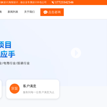
17723342546
P形象设计
|
海报设计
...做企业专属
设计外包公司
表
新闻列表
关于我们
点击咨询
客户满意
宗旨
服务到每一位客户满意为止