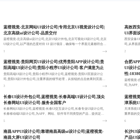
蓝橙视觉-北京网站UI设计公司|专用北京UI视觉设计公司|
高效西安
北京高级ui设计公司-品质交付
UI界面
蓝橙视觉-北京高级ui设计公司,北京UI设计外包,北京可视化UI设计公司,北京
西安设备U
UI设计公司,以严谨的态度对待 UI 设计项目，确保每一个界面元素都符合设
司,从界面
计规范与用户需求。
户需求。
1
2
蓝橙视觉-贵阳网页UI设计公司|优秀贵阳APP设计公司|贵
合肥AP
阳高端UI设计公司|贵阳小程序UI设计公司-客户满意为止
UI设计
性:1838
贵阳高端UI设计公司,贵阳小程序UI设计公司,蓝橙视觉-贵阳UI页面设计公
司,贵阳UI设计外包公司,注重界面的细节处理，从按钮的点击效果到页面的
蓝橙视觉-
过渡动画，都做到精益求精。
司,为AP
3
足客户的个
4
长春UI设计外包公司,蓝橙视觉-长春高端UI设计公司,顶尖
蓝橙视觉
长春网站UI设计公司-服务全国客户
津系统U
长春网站UI设计公司,蓝橙视觉-长春UI交互设计公司,长春专业UI设计公司,
天津系统U
长春移动端UI设计公司,为APP、网站、软件等不同类型的产品，提供定制
重界面的交
化的 UI 设计服务，满足客户的个性化需求。
5
6
南昌APPUI设计公司|靠谱南昌高级ui设计公司|蓝橙视觉-
长沙UI
南昌大屏UI设计公司
产品UI