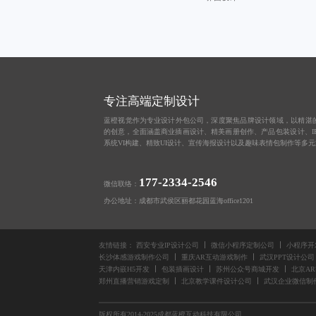
专注高端定制设计
蓝橙视觉作为
专业设计外包公司
，深度聚焦品牌设计领域，以精湛
的创意，全面涵盖
商业插画设计
、
精美画册创作
、
产品包装设计
、
系统VI构建、
精致UI设计
、
宣传海报设计
以及趣味
表情包制作
等多元
177-2334-2546
微信联络：
办公地址：成都市武侯区丽都花园蓝海office1201
友情链接：
西安专业IP设计公司
微信小程序定制公司
小程序开
长沙体感游戏制作公司
重庆AR互动游戏制作
武汉PPT设计公司
天津内嵌H5开发
包装插画设计
苏州公众号商城开发
北京A
郑州直播营销游戏定制
北京教学课件设计公司
武汉企业微信制
版权所有2014-2025成都蓝橙互动科技有限公司