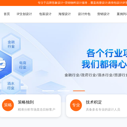
专注于品牌形象设计+营销物料设计服务，覆盖
画册设计
|
表情包设计
|
I
首页
IP文创设计
包装设计
海报设计
设计外包
营销设计
案例列
策略独到
技术积淀
策略
专业
精准分析市场直击目标客户
具备多名专业的设计人员