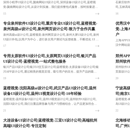
深圳小程序UI设计公司,陇南网站UI设计公司,深圳设备UI设计公司,蓝橙视
石家庄软件
觉-陇南网站设计公司,从设计到实施，我们提供整包式服务，按时按量进行
司,玉林高
完成，电话号码：18380455092！
洁、美观、
15
16
专业泉州软件UI设计公司,重庆专业UI设计公司,蓝橙视觉-
优秀汉中
泉州高级ui设计公司,泉州网页设计公司-致力于合作共赢
觉-上海
户
泉州高级ui设计公司,蓝橙视觉-泉州网页设计公司,泉州大屏UI设计公司,泉州
UI设计外包,以用户为中心，进行多次用户测试与反馈收集，不断优化 UI 设
上海APPU
计，提升用户体验。
汉中网站设
17
足用户的个
18
专用太原软件UI设计公司,太原网页UI设计公司,银川产品
郑州AP
UI设计公司-蓝橙视觉-一站式整包服务
郑州软件
银川产品UI设计公司|银川UI交互设计公司|蓝橙视觉-太原设备UI设计公司|银
郑州软件UI
川APP设计公司,通过精美的视觉呈现，吸引用户的目光，提升产品的吸引
页面设计公
力。疑难问题解答：18380455092！
计服务，满
19
20
蓝橙视觉-沈阳高级ui设计公司,武汉产品UI设计公司,温州
宁波高级
设备UI设计公司,温州UI视觉设计公司-10年经验
司|南京
蓝橙视觉-温州设备UI设计公司,温州UI视觉设计公司,温州软件UI设计公司,
蓝橙视觉-
沈阳UI设计公司,我们注重品牌形象与用户习惯相结合，让产品更加符合用
岛UI设计
户的期望和需求。
待您的来电：1
21
22
大连设备UI设计公司|蓝橙视觉-三亚UI设计公司|高端杭州
北海移动
高端UI设计公司-专注定制
司,广州