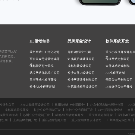
H5活动制作
品牌形象设计
软件系统开发
的技艺与无尽
苏州整站SEO优化公司
昆明kt板设计公司
重庆小程序开发外包
IP形象塑造
、
司
西安公众号运营游戏开
短视频后期处理公司
深圳网站定制公司
业务板块。
发
成都景区打卡系统
成都包装设计公司
大屏体感游戏制作
武汉网站优化推广公司
长沙大屏UI设计公司
AR小程序定制
重庆互动小程序开发
长沙网课课件制作公司
贵阳公众号制作公司
长沙AR小程序定制
合肥高端长图设计公司
上海微信公众号开发
积分商城开发公司
南京设计外包公司
天津小程序开发公司
武汉小程序定制公司
长沙微信宣传图设计公
天津私域商城开发公
发外包公司
上海人物插画设计公司
杭州微信红包封面设计
北京卡通表情包设计公司
AR
司
北京电商小程序开发公
贵阳推文长图设计公司
上海微信小程序定制
成都商城系统开发
长沙公众号商城开发
长沙公众号商城开发
杭州招聘海报设计
南昌A
司
司
南京游戏小程序开发
北京教学课件设计公司
北京公众号商城开发
R实景互动游戏
苏州公众号定制开发
成都AR互动游戏开发
重庆商城定制开发
深圳AR互动
作公司
上海品牌官网开发
重庆品牌官网开发
重庆国潮插画设计公司
广州商城定制公司
10