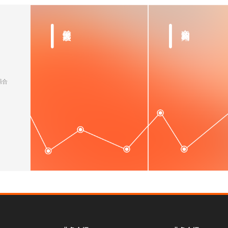
关键元素提取
合适构图布局
局合
。