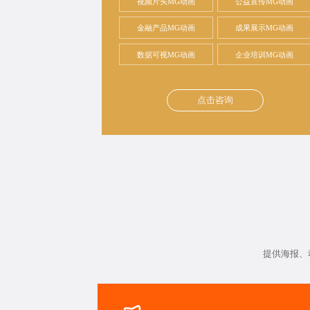
视频片头MG动画
公益宣传MG动画
金融产品MG动画
成果展示MG动画
数据可视MG动画
企业培训MG动画
点击咨询
提供海报、