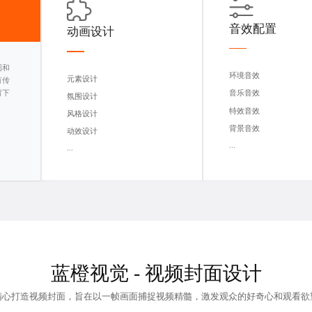
音效配置
动画设计
图和
环境音效
元素设计
有传
留下
音乐音效
氛围设计
特效音效
风格设计
背景音效
动效设计
...
...
蓝橙视觉 -
视频封面设计
精心打造视频封面，旨在以一帧画面捕捉视频精髓，激发观众的好奇心和观看欲