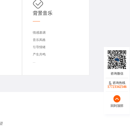
背景音乐
情感基调
音乐风格
引导情绪
产生共鸣
...
咨询热线
17723342546
回到顶部
望