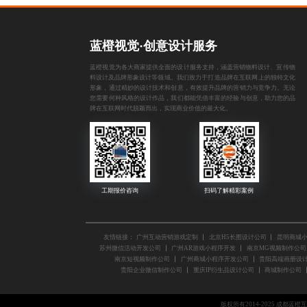
蓝橙视觉·创意设计服务
蓝橙视觉为各大商家提供全面的设计服务支持，涵盖
营销物料设计
、
宣传物
料设计
及
品牌形象设计
等领域。我们致力于打造品牌在互联网上的独特文化
形象，通过精妙的设计技术和创意，有效提升品牌的营销力与竞争力。无论
您需要何种风格的设计作品，我们都能凭借丰富的经验与创意，助力您的品
牌在互联网时代脱颖而出，实现商业价值的最大化。
友情链接：
广州互动营销游戏定制
北京H5长图设计公司
昆明商城
苏州微信活动开发公司
广州AR游戏小程序开发
南京MG视频制作公司
南京短视频制作公司
广州商城小程序开发公司
贵阳高端画册设
贵阳企业微信制作公司
重庆IP衍生品设计公司
商城制作公司
版权所有2014-2025 成都蓝