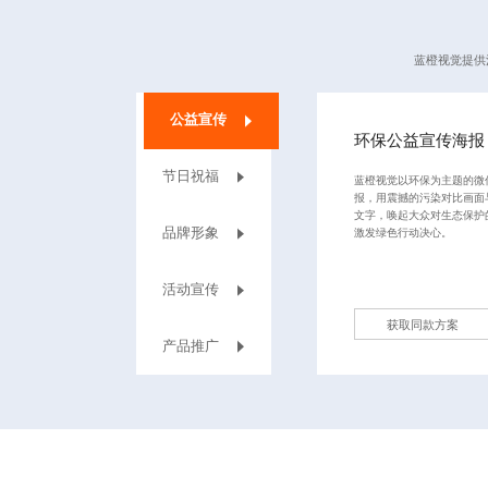
蓝橙视觉提供
公益宣传
环保公益宣传海报
节日祝福
蓝橙视觉以环保为主题的微
报，用震撼的污染对比画面
文字，唤起大众对生态保护
品牌形象
激发绿色行动决心。
活动宣传
获取同款方案
‌产品推广