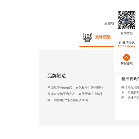
蓝橙视觉
微信海报设计
品牌塑造
咨询热线
17723342546
回到顶部
品牌塑造
精准视觉
微信海报能
围绕品牌的价值观、文化和个性进行设计，
素，如独特
长期在微信平台发布，有助于建立品牌形
象，快速向
象，增强用户对品牌的认同感。