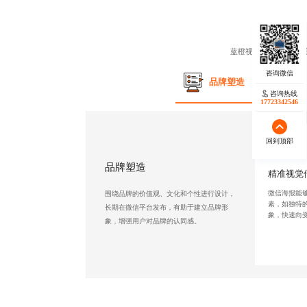
蓝橙视觉
微信海报设计
品牌塑造
咨询热线
17723342546
回到顶部
品牌塑造
精准视觉
微信海报能
围绕品牌的价值观、文化和个性进行设计，
素，如独特
长期在微信平台发布，有助于建立品牌形
象，快速向
象，增强用户对品牌的认同感。