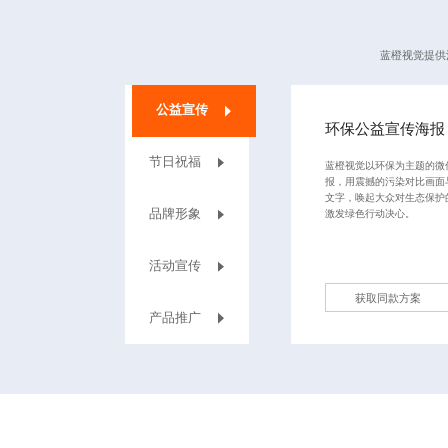
蓝橙视觉提供
公益宣传
环保公益宣传海报
节日祝福
蓝橙视觉以环保为主题的微
报，用震撼的污染对比画面
文字，唤起大众对生态保护
品牌形象
激发绿色行动决心。
活动宣传
获取同款方案
‌产品推广