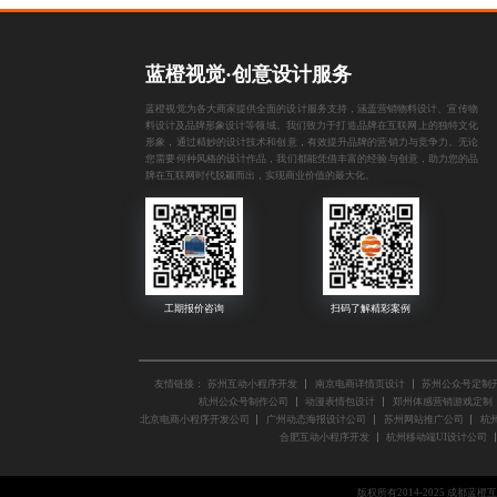
蓝橙视觉·创意设计服务
蓝橙视觉为各大商家提供全面的设计服务支持，涵盖
营销物料设计
、
宣传物
料设计
及
品牌形象设计
等领域。我们致力于打造品牌在互联网上的独特文化
形象，通过精妙的设计技术和创意，有效提升品牌的营销力与竞争力。无论
您需要何种风格的设计作品，我们都能凭借丰富的经验与创意，助力您的品
牌在互联网时代脱颖而出，实现商业价值的最大化。
友情链接：
苏州互动小程序开发
南京电商详情页设计
苏州公众号定制
杭州公众号制作公司
动漫表情包设计
郑州体感营销游戏定制
北京电商小程序开发公司
广州动态海报设计公司
苏州网站推广公司
杭
合肥互动小程序开发
杭州移动端UI设计公司
版权所有2014-2025 成都蓝