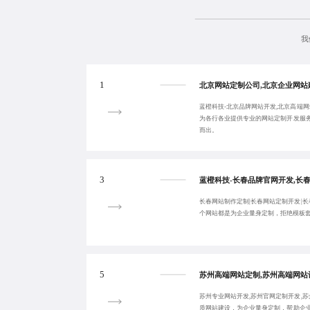
我
1
蓝橙科技-北京品牌网站开发,北京高端网
为各行各业提供专业的网站定制开发服
而出。
3
长春网站制作定制|长春网站定制开发|长
个网站都是为企业量身定制，拒绝模板
5
苏州专业网站开发,苏州官网定制开发,苏
质网站建设，为企业量身定制，帮助企