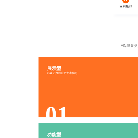
回到顶部
网站建设类
展示型
信息展示网站定制
能够更好的显示商家信息
内容丰富
视觉精美
结构清晰
更新及时
01
功能型
功能型网站定制