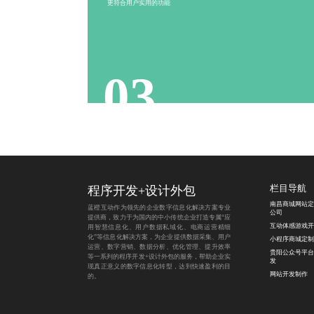
更符合用户实用的功能
互动性强
社交分享
用户参与
社区氛围
03
程序开发
+
设计外包
栏目导航
南昌商城网站定
蓝橙互动作为领先的企业数字信息化解决方案专业
公司
提供商，致力于为国内的中小传统企业打造专属“应
互动体感游戏开
用智慧信息化、用户数据私域化、电商运营精细
化”等信息化解决方案，为企业提供数据采集、用户
小程序商城定制
运营、数字营销、数据分析、优化管理、提升效率
贵阳公众号平台
等一系列的程序开发+设计外包的服务，帮助企业实
发
现真正意义的数字信息化转型，达到快速盈利的目
网站开发制作
的。